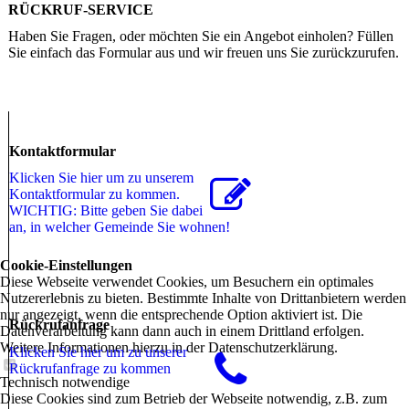
RÜCKRUF-SERVICE
Haben Sie Fragen, oder möchten Sie ein Angebot einholen? Füllen
Sie einfach das Formular aus und wir freuen uns Sie zurückzurufen.
Kontaktformular
Klicken Sie hier um zu unserem
Kon­takt­for­mu­lar zu kommen.
WICHTIG: Bitte geben Sie dabei
an, in welcher Gemeinde Sie wohnen!
Cookie-Einstellungen
Diese Webseite verwendet Cookies, um Besuchern ein optimales
Nutzererlebnis zu bieten. Bestimmte Inhalte von Drittanbietern werden
nur angezeigt, wenn die entsprechende Option aktiviert ist. Die
Rückrufanfrage
Datenverarbeitung kann dann auch in einem Drittland erfolgen.
Weitere Informationen hierzu in der Datenschutzerklärung.
Klicken Sie hier um zu unserer
Rückrufanfrage zu kommen
Technisch notwendige
Diese Cookies sind zum Betrieb der Webseite notwendig, z.B. zum